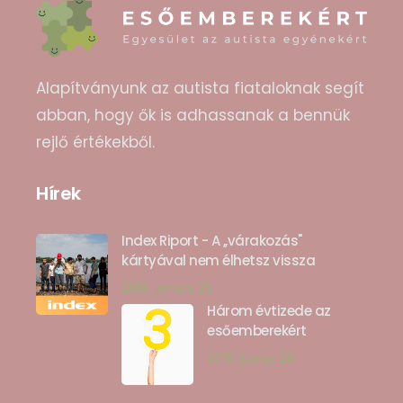
Alapítványunk az autista fiataloknak segít
abban, hogy ők is adhassanak a bennük
rejlő értékekből.
Hírek
Index Riport - A ,,várakozás"
kártyával nem élhetsz vissza
2019. január 28
Három évtizede az
esőemberekért
2018. június 28