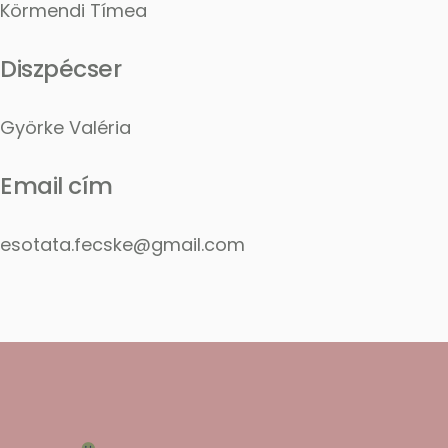
Körmendi Tímea
Diszpécser
Györke Valéria
Email cím
esotata.fecske@gmail.com