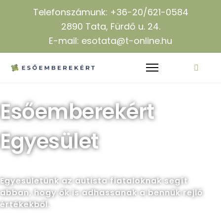
Telefonszámunk: +36-20/621-0584
2890 Tata, Fürdő u. 24.
E-mail: esotata@t-online.hu
Esőemberekért
Egyesület
Egyesületünk az autista fiataloknak segít
abban, hogy ők is adhassanak a bennük rejlő
értékekből.