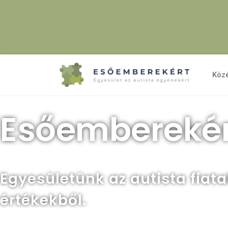
Köz
Esőemberekér
Egyesületünk az autista fiat
értékekből.