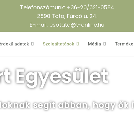
Telefonszámunk: +36-20/621-0584
2890 Tata, Fürdő u. 24.
E-mail: esotata@t-online.hu
érdekű adatok
Szolgáltatások
Média
Terméke
t Egyesület
aloknak segít abban, hogy ők