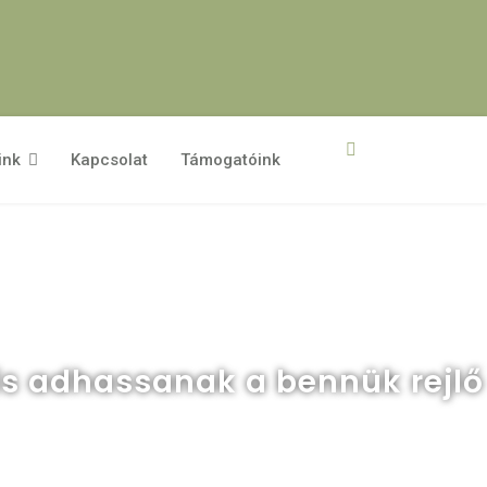
ink
Kapcsolat
Támogatóink
 is adhassanak a bennük rejlő