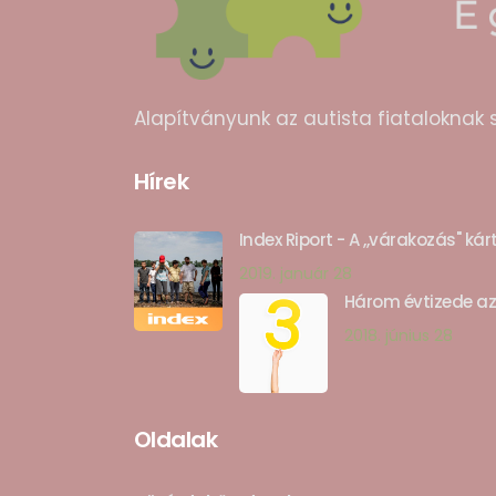
Alapítványunk az autista fiataloknak 
Hírek
Index Riport - A ,,várakozás" ká
2019. január 28
Három évtizede a
2018. június 28
Oldalak