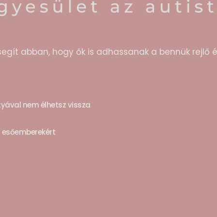
segít abban, hogy ők is adhassanak a bennük rejlő é
rtyával nem élhetsz vissza
z esőemberekért