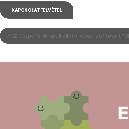
KAPCSOLATFELVÉTEL
ASZ Központ Nappali ellátó leírás letöltése (PD