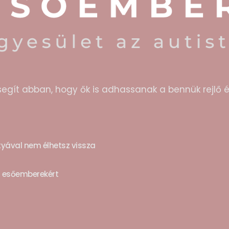
segít abban, hogy ők is adhassanak a bennük rejlő é
rtyával nem élhetsz vissza
z esőemberekért