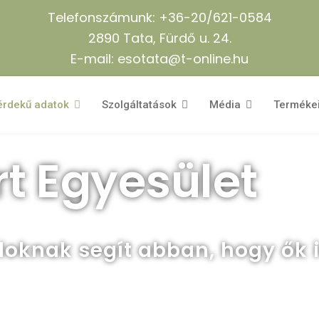
Telefonszámunk: +36-20/621-0584
2890 Tata, Fürdő u. 24.
E-mail: esotata@t-online.hu
érdekű adatok
Szolgáltatások
Média
Terméke
t Egyesület
aloknak segít abban, hogy ők