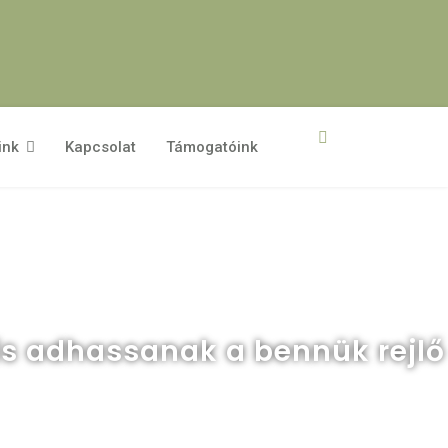
ink
Kapcsolat
Támogatóink
 is adhassanak a bennük rejlő