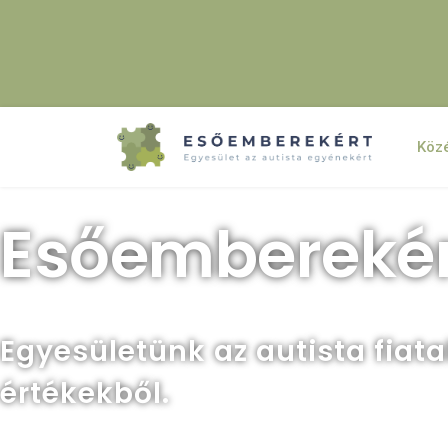
Köz
Esőemberekér
Egyesületünk az autista fiat
értékekből.