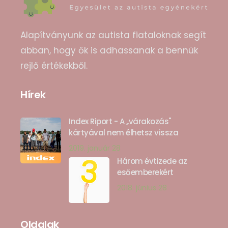
Alapítványunk az autista fiataloknak segít
abban, hogy ők is adhassanak a bennük
rejlő értékekből.
Hírek
Index Riport - A ,,várakozás"
kártyával nem élhetsz vissza
2019. január 28
Három évtizede az
esőemberekért
2018. június 28
Oldalak