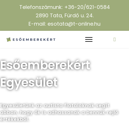
Telefonszámunk: +36-20/621-0584
2890 Tata, Fürdő u. 24.
E-mail: esotata@t-online.hu
Esőemberekért
Egyesület
Egyesületünk az autista fiataloknak segít
abban, hogy ők is adhassanak a bennük rejlő
értékekből.