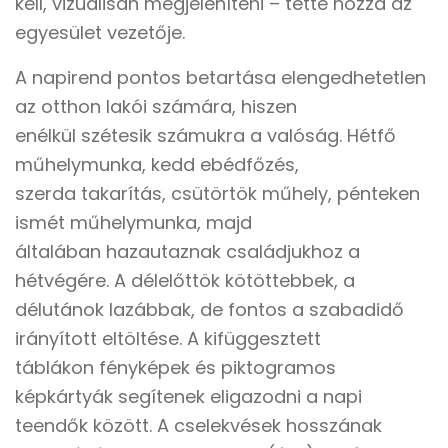
kell, vizuálisan megjeleníteni – tette hozzá az
egyesület vezetője.
A napirend pontos betartása elengedhetetlen
az otthon lakói számára, hiszen
enélkül szétesik számukra a valóság. Hétfő
műhelymunka, kedd ebédfőzés,
szerda takarítás, csütörtök műhely, pénteken
ismét műhelymunka, majd
általában hazautaznak családjukhoz a
hétvégére. A délelőttök kötöttebbek, a
délutánok lazábbak, de fontos a szabadidő
irányított eltöltése. A kifüggesztett
táblákon fényképek és piktogramos
képkártyák segítenek eligazodni a napi
teendők között. A cselekvések hosszának