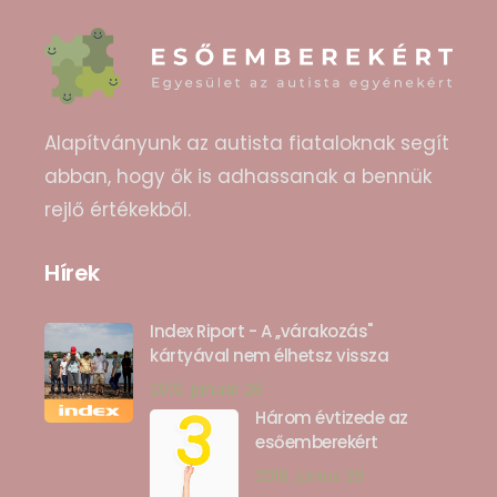
Alapítványunk az autista fiataloknak segít
abban, hogy ők is adhassanak a bennük
rejlő értékekből.
Hírek
Index Riport - A ,,várakozás"
kártyával nem élhetsz vissza
2019. január 28
Három évtizede az
esőemberekért
2018. június 28