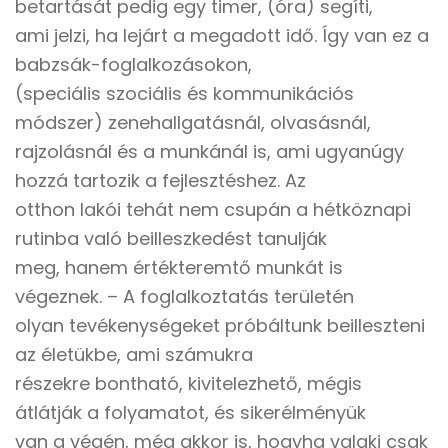
betartását pedig egy timer, (óra) segíti,
ami jelzi, ha lejárt a megadott idő. Így van ez a
babzsák-foglalkozásokon,
(speciális szociális és kommunikációs
módszer) zenehallgatásnál, olvasásnál,
rajzolásnál és a munkánál is, ami ugyanúgy
hozzá tartozik a fejlesztéshez. Az
otthon lakói tehát nem csupán a hétköznapi
rutinba való beilleszkedést tanulják
meg, hanem értékteremtő munkát is
végeznek. – A foglalkoztatás területén
olyan tevékenységeket próbáltunk beilleszteni
az életükbe, ami számukra
részekre bontható, kivitelezhető, mégis
átlátják a folyamatot, és sikerélményük
van a végén, még akkor is, hogyha valaki csak