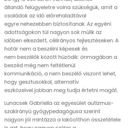
állandó felügyeletre volna szükségük, amit a
családok az idő előrehaladtával
egyre nehezebben biztosítanak. Az egyéni
adottságokon túl nagyon sok múlik az
időben elkezdett, célirányos fejlesztéseken. A
határ nem a beszélni képesek és
nem beszélők között húzódik: önmagában a
beszéd még nem feltétlenül
kommunikáció, a nem beszélő viszont lehet,
hogy gesztusokkal, alternatív
eszközeivel jobban meg tudja értetni magát.
Lunacsek Gabriella az egyesület autizmus-
szakirányú gyógypedagógusa szerint
nagyon jól mintázza a lakóotthon összetétele
is azt, hogy nagyon széles a