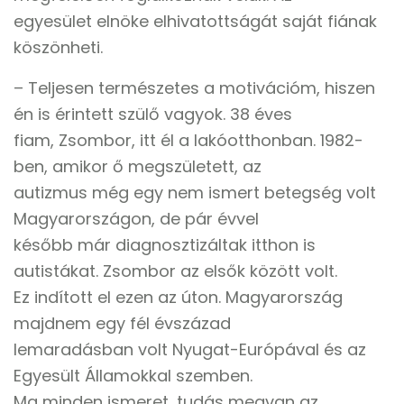
egyesület elnöke elhivatottságát saját fiának
köszönheti.
– Teljesen természetes a motivációm, hiszen
én is érintett szülő vagyok. 38 éves
fiam, Zsombor, itt él a lakóotthonban. 1982-
ben, amikor ő megszületett, az
autizmus még egy nem ismert betegség volt
Magyarországon, de pár évvel
később már diagnosztizáltak itthon is
autistákat. Zsombor az elsők között volt.
Ez indított el ezen az úton. Magyarország
majdnem egy fél évszázad
lemaradásban volt Nyugat-Európával és az
Egyesült Államokkal szemben.
Ma minden ismeret, tudás megvan az