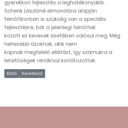
gyerekkori fejlesztés a leghatékonyabb.
Schenk Lászlóné elmondása alapján
felnőttkorban is szükség van a speciális
fejlesztésre, bár a jelenlegi felnőttek
között ez kevesek esetében valósul meg. Még
nehezebb azoknak, akik nem
kapnak megfelelő ellátást, így számukra a
lehetőségek rendkívül korlátozottak.
Előző cikk: Index Riport - A ,,várakozás" kártyával nem élhetsz
Következő cikk: A világ egy autista szemével
Előző
Következő