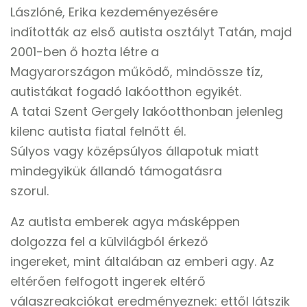
Lászlóné, Erika kezdeményezésére
indították az első autista osztályt Tatán, majd
2001-ben ő hozta létre a
Magyarországon működő, mindössze tíz,
autistákat fogadó lakóotthon egyikét.
A tatai Szent Gergely lakóotthonban jelenleg
kilenc autista fiatal felnőtt él.
Súlyos vagy középsúlyos állapotuk miatt
mindegyikük állandó támogatásra
szorul.
Az autista emberek agya másképpen
dolgozza fel a külvilágból érkező
ingereket, mint általában az emberi agy. Az
eltérően felfogott ingerek eltérő
válaszreakciókat eredményeznek: ettől látszik