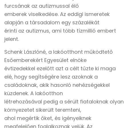
furcsának az autizmussal élő
emberek viselkedése. Az eddigi ismeretek
alapján a társadalom egy százalékát
érinti az autizmus, ami több tízmillió embert
jelent.
Schenk Lászlóné, a lakóotthont működtető
Esőemberekért Egyesület elnöke
évtizedekkel ezelőtt azt a célt tűzte ki maga
elé, hogy segítségére lesz azoknak a
családoknak, akik hasonló nehézségekkel
küzdenek. A lakóotthon
létrehozásával pedig a sérült fiataloknak olyan
környezetet sikerült teremteni,
ahol megértik őket, és igényeiknek
megfelelően foglalkoznak velük. Az