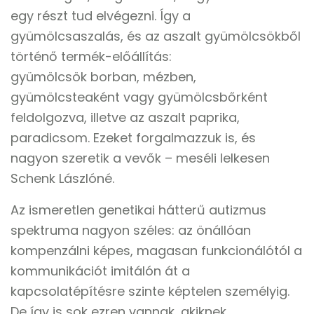
egy részt tud elvégezni. Így a
gyümölcsaszalás, és az aszalt gyümölcsökből
történő termék-előállítás:
gyümölcsök borban, mézben,
gyümölcsteaként vagy gyümölcsbőrként
feldolgozva, illetve az aszalt paprika,
paradicsom. Ezeket forgalmazzuk is, és
nagyon szeretik a vevők – meséli lelkesen
Schenk Lászlóné.
Az ismeretlen genetikai hátterű autizmus
spektruma nagyon széles: az önállóan
kompenzálni képes, magasan funkcionálótól a
kommunikációt imitálón át a
kapcsolatépítésre szinte képtelen személyig.
De így is sok ezren vannak, akiknek