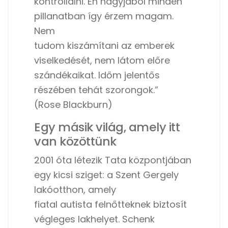
kontrollálni. Én nagyjából minden
pillanatban így érzem magam.
Nem
tudom kiszámítani az emberek
viselkedését, nem látom előre
szándékaikat. Időm jelentős
részében tehát szorongok.”
(Rose Blackburn)
Egy másik világ, amely itt
van közöttünk
2001 óta létezik Tata központjában
egy kicsi sziget: a Szent Gergely
lakóotthon, amely
fiatal autista felnőtteknek biztosít
végleges lakhelyet. Schenk