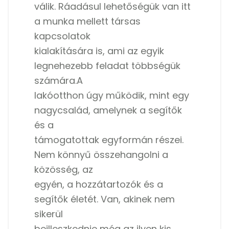
válik. Ráadásul lehetőségük van itt
a munka mellett társas
kapcsolatok
kialakítására is, ami az egyik
legnehezebb feladat többségük
számára.A
lakóotthon úgy működik, mint egy
nagycsalád, amelynek a segítők
és a
támogatottak egyformán részei.
Nem könnyű összehangolni a
közösség, az
egyén, a hozzátartozók és a
segítők életét. Van, akinek nem
sikerül
beilleszkednie még az ilyen kis