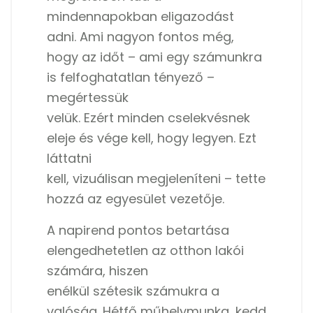
mindennapokban eligazodást
adni. Ami nagyon fontos még,
hogy az időt – ami egy számunkra
is felfoghatatlan tényező –
megértessük
velük. Ezért minden cselekvésnek
eleje és vége kell, hogy legyen. Ezt
láttatni
kell, vizuálisan megjeleníteni – tette
hozzá az egyesület vezetője.
A napirend pontos betartása
elengedhetetlen az otthon lakói
számára, hiszen
enélkül szétesik számukra a
valóság. Hétfő műhelymunka, kedd