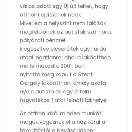
város adott egy Új úti telket, hogy
otthont építsenek nekik.
Mivel ezt a helyszínt nem találták
megfelelőnek az autisták számára,
pályázati pénzzel
kiegészítve elcserélték egy Fürdő
utcai ingatlanra, ahol a lakóotthon
ma is működik. 2001-ben
nyitotta meg kapuit a Szent
Gergely lakóotthon, amely azóta
nyolc autista és egy értelmi
fogyatékos fiatal felnőtt lakhelye.
Az otthon lakói minden munkát
maguk végeznek el a ház körül a
takarítástól a bevásárláson