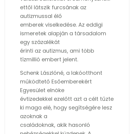
ettől látszik furcsának az
autizmussal élő
emberek viselkedése. Az eddigi
ismeretek alapján a társadalom
egy százalékát
érinti az autizmus, ami több
tízmillió embert jelent.
Schenk Lászlóné, a lakóotthont
működtető Esőemberekért
Egyesület elnöke
évtizedekkel ezelőtt azt a célt tűzte
ki maga elé, hogy segítségére lesz
azoknak a
családoknak, akik hasonló
nehézségekkel küzdenek. A