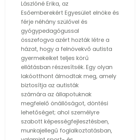
Lászlóné Erika, az
Esőemberekért Egyesület elnöke és
férje néhány szülővel és
gyógypedagógussal
összefogva azért hozták létre a
házat, hogy a felnövekvő autista
gyermekeiket teljes körű
ellátásban részesítsék. Egy olyan
lakóotthont álmodtak meg, amely
biztosítja az autisták
számára az állapotuknak
megfelelő önállóságot, döntési
lehetőséget; ahol személyre
szabott képességfejlesztésben,
munkajellegű foglalkoztatásban,
valamint sport- és