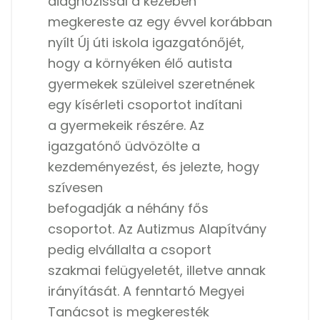
diagnózissal a kezében
megkereste az egy évvel korábban
nyílt Új úti iskola igazgatónőjét,
hogy a környéken élő autista
gyermekek szüleivel szeretnének
egy kísérleti csoportot indítani
a gyermekeik részére. Az
igazgatónő üdvözölte a
kezdeményezést, és jelezte, hogy
szívesen
befogadják a néhány fős
csoportot. Az Autizmus Alapítvány
pedig elvállalta a csoport
szakmai felügyeletét, illetve annak
irányítását. A fenntartó Megyei
Tanácsot is megkeresték