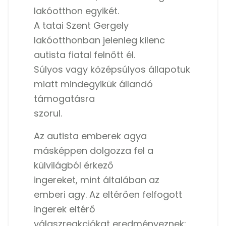
lakóotthon egyikét.
A tatai Szent Gergely
lakóotthonban jelenleg kilenc
autista fiatal felnőtt él.
Súlyos vagy középsúlyos állapotuk
miatt mindegyikük állandó
támogatásra
szorul.
Az autista emberek agya
másképpen dolgozza fel a
külvilágból érkező
ingereket, mint általában az
emberi agy. Az eltérően felfogott
ingerek eltérő
válaszreakciókat eredményeznek: